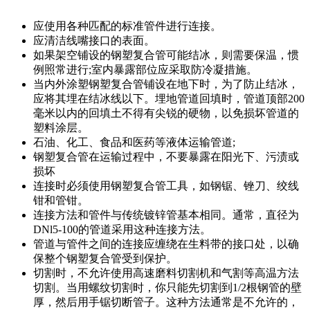
应使用各种匹配的标准管件进行连接。
应清洁线嘴接口的表面。
如果架空铺设的钢塑复合管可能结冰，则需要保温，惯
例照常进行;室内暴露部位应采取防冷凝措施。
当内外涂塑钢塑复合管铺设在地下时，为了防止结冰，
应将其埋在结冰线以下。埋地管道回填时，管道顶部200
毫米以内的回填土不得有尖锐的硬物，以免损坏管道的
塑料涂层。
石油、化工、食品和医药等液体运输管道;
钢塑复合管在运输过程中，不要暴露在阳光下、污渍或
损坏
连接时必须使用钢塑复合管工具，如钢锯、锉刀、绞线
钳和管钳。
连接方法和管件与传统镀锌管基本相同。通常，直径为
DNl5-100的管道采用这种连接方法。
管道与管件之间的连接应缠绕在生料带的接口处，以确
保整个钢塑复合管受到保护。
切割时，不允许使用高速磨料切割机和气割等高温方法
切割。当用螺纹切割时，你只能先切割到1/2根钢管的壁
厚，然后用手锯切断管子。这种方法通常是不允许的，