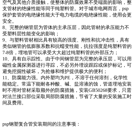
空气及其他介质接触，使整体的防腐效果不受端面的影响，整
支管材的绝缘性能等同于纯塑料管。对于城市电网而言，psp
保护套管的电绝缘性能大于电力电缆的电绝缘性能，使用会更
安全。
8、完整的钢管层为管体的主承压层，因此管材的承压能力不
受塑料层性能变化的影响；
9、与塑料管材相比具有较高的强度、刚性和抗冲击性，具有
类似钢管的低膨胀系数和抗蠕变性能，抗拉强度是纯塑料管的
7-8倍，埋地管可以承受大大超过纯塑料管的外部压力；
10、具有自示踪性。由于中间钢管层为完整的承压层，可以用
磁性金属探测器进行寻踪，不必另外埋设跟踪或保护标记，可
避免挖掘性破坏，为抢修和维护提供极大的便利；
11、防腐能力强。内外塑均为PE，不溶于任何溶剂，化学性
能稳定。常温下能耐各种酸、碱、盐溶液的蚀，管道埋地安装
时不用对管材采取额外的防腐措施，安装GB50268要求，只需
对法兰接口部位采取局部防腐措施，节省了大量的安装施工时
间及费用。
psp钢塑复合管安装期间的注意事项：