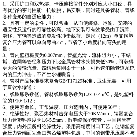
1、采用扩口和双热熔、卡压连接管件分别对应大小口径，具
有优异的密封性能，抗拔脱，易安装，同时还具备管材、管线
各种变形的自适应能力；
2、具有一定的柔性，可以弯曲，从而使装修、运输、安装的
适应性及运行的可靠性较高。地下安装可有效承受由于沉降、
滑移、车辆等造成的突发性冲击载荷。定尺（12m）单支钢塑
复合压力管可以单向弯曲25°，节省了小角度转向弯头的用
量；
3、管内壁粗糙度为0.007mm，管壁光滑，流体阻力小，不结
垢，在同等管径和压力下比金属管材水头损失低30%，可获得
更大的传输流量。该结构集刚柔于一体，可迅速消除管道系统
内的压力冲击，不产生水锤噪音；
4、管材产品标准要求复合GB/T17129标准，卫生无毒，可用
于直饮水输送；
5、线膨胀系数低。管材线膨胀系数为1.2x10-^5/℃，是纯塑料
管的1/10~1/12；
6、使用寿命长。正常温度、压力范围内，可使用50年；
7、绝缘性好。聚乙烯材料击穿电压大于20KV/mm，钢塑复合
压力管塑料厚度为1.6-5.5mm，做电缆保护套管，中间钢管有
强度，内外层所料绝缘性好。采用高精度封口工艺，使钢塑复
合压力管端面完全由聚乙烯塑料包裹，中间的钢带承压层不与