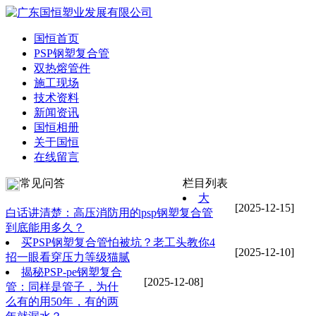
国恒首页
PSP钢塑复合管
双热熔管件
施工现场
技术资料
新闻资讯
国恒相册
关于国恒
在线留言
常见问答
栏目列表
大
[2025-12-15]
白话讲清楚：高压消防用的psp钢塑复合管
到底能用多久？
买PSP钢塑复合管怕被坑？老工头教你4
[2025-12-10]
招一眼看穿压力等级猫腻
揭秘PSP-pe钢塑复合
[2025-12-08]
管：同样是管子，为什
么有的用50年，有的两