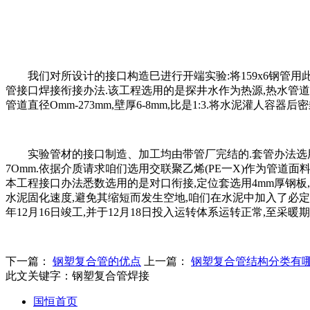
我们对所设计的接口构造巳进行开端实验:将159x6钢管用此
管接口焊接衔接办法.该工程选用的是探井水作为热源,热水管道请求
管道直径Omm-273mm,壁厚6-8mm,比是1:3.将水泥灌人
实验管材的接口制造、加工均由带管厂完结的.套管办法选用的是冲
7Omm.依据介质请求咱们选用交联聚乙烯(PE一X)作为管道面
本工程接口办法悉数选用的是对口衔接,定位套选用4mm厚钢板,
水泥固化速度,避免其缩短而发生空地,咱们在水泥中加入了必定份额
年12月16日竣工,并于12月18日投入运转体系运转正常,至
下一篇：
钢塑复合管的优点
上一篇：
钢塑复合管结构分类有
此文关键字：
钢塑复合管焊接
国恒首页