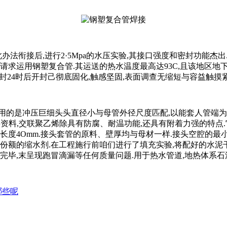
办法衔接后,进行2·5Mpa的水压实验,其接口强度和密封功能杰
运用钢塑复合管.其运送的热水温度最高达93C,且该地区地下水具有
容器后密封24时后开封己彻底固化,触感坚固,表面调查无缩短与容益触摸紧
压巨细头头直径小与母管外径尺度匹配,以能套人管端为佳大头直空
料资料,交联聚乙烯除具有防腐、耐温功能,还具有附着力强的特点.它的
长度4Omm.接头套管的原料、壁厚均与母材一样.接头空腔的最小高
的缩水剂.在工程施行前咱们进行了填充实验,将配好的水泥干拌料用
采暖期完毕,末呈现跑冒滴漏等任何质量问题.用于热水管道,地热体系
哪些呢