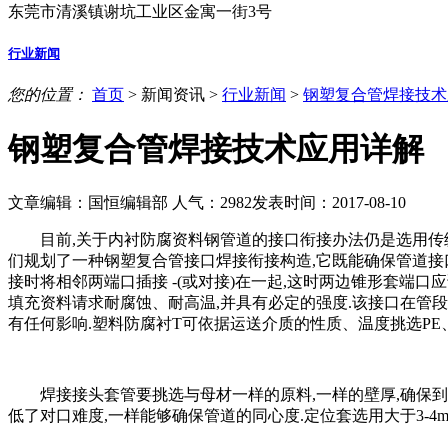
东莞市清溪镇谢坑工业区金寓一街3号
行业新闻
您的位置：
首页
>
新闻资讯
>
行业新闻
>
钢塑复合管焊接技术
钢塑复合管焊接技术应用详解
文章编辑：国恒编辑部
人气：
2982
发表时间：2017-08-10
目前,关于内衬防腐资料钢管道的接口衔接办法仍是选用传统
们规划了一种钢塑复合管接口焊接衔接构造,它既能确保管道接
接时将相邻两端口插接 -(或对接)在一起,这时两边锥形套端口
填充资料请求耐腐蚀、耐高温,并具有必定的强度.该接口在管段
有任何影响.塑料防腐衬T可依据运送介质的性质、温度挑选PE
焊接接头套管要挑选与母材一样的原料,一样的壁厚,确保到达强
低了对口难度,一样能够确保管道的同心度.定位套选用大于3-4