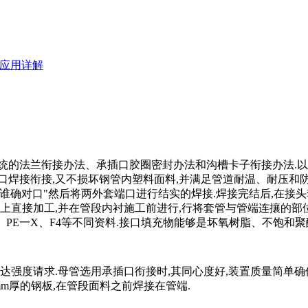
应用详解
的法兰衔接办法、承插口胶圈密封办法和沟槽卡子衔接办法.以
口焊接衔接,又不损坏钢管内塑料面料,并满足管道耐温、耐压和防
应谁确对口"然后将两外套端口进行结实的焊接.焊接完结后,在接
上直接加工,并在管段内衬施工前进行,行将套管与管端连攘的部位
、PE一X、F4等不同资料.接口填充物能够是坏氧树脂、不饱和
度请求.母管选用承插口衔接时,其同心度好,装置质量简单确保
mm厚的钢板,在管段面料之前焊接在管端.