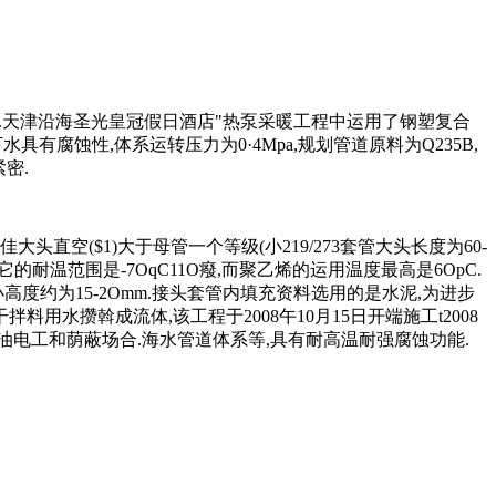
出.天津沿海圣光皇冠假日酒店"热泵采暖工程中运用了钢塑复合
腐蚀性,体系运转压力为0·4Mpa,规划管道原料为Q235B,
密.
($1)大于母管一个等级(小219/273套管大头长度为60-
耐温范围是-7OqC11O癈,而聚乙烯的运用温度最高是6OpC.
度约为15-2Omm.接头套管内填充资料选用的是水泥,为进步
水攒斡成流体,该工程于2008午10月15日开端施工t2008
石油电工和荫蔽场合.海水管道体系等,具有耐高温耐强腐蚀功能.