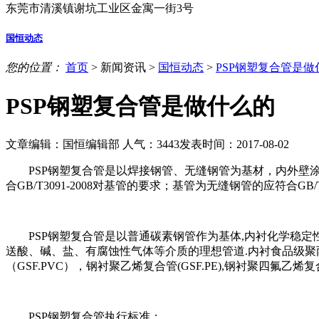
东莞市清溪镇谢坑工业区金寓一街3号
国恒动态
您的位置：
首页
>
新闻资讯
>
国恒动态
>
PSP钢塑复合管是做
PSP钢塑复合管是做什么的
文章编辑：国恒编辑部
人气：
3443
发表时间：2017-08-02
PSP钢塑复合管是以焊接钢管、无缝钢管为基材，内外壁涂
合GB/T3091-2008对基管的要求；基管为无缝钢管的应符合GB/
PSP钢塑复合管是以普通碳素钢管作为基体,内衬化学稳定性优
送酸、碱、盐、有腐蚀性气体等介质的理想管道.内衬食品级聚丙
（GSF.PVC），钢衬聚乙烯复合管(GSF.PE),钢衬聚四氟乙烯复
PSP钢塑复合管执行标准：