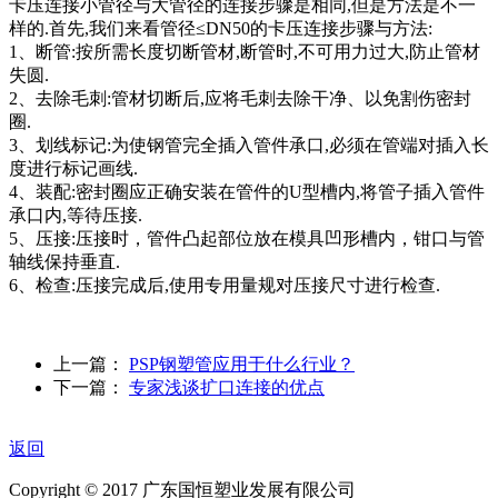
卡压连接小管径与大管径的连接步骤是相同,但是方法是不一
样的.首先,我们来看管径≤DN50的卡压连接步骤与方法:
1、断管:按所需长度切断管材,断管时,不可用力过大,防止管材
失圆.
2、去除毛刺:管材切断后,应将毛刺去除干净、以免割伤密封
圈.
3、划线标记:为使钢管完全插入管件承口,必须在管端对插入长
度进行标记画线.
4、装配:密封圈应正确安装在管件的U型槽内,将管子插入管件
承口内,等待压接.
5、压接:压接时，管件凸起部位放在模具凹形槽内，钳口与管
轴线保持垂直.
6、检查:压接完成后,使用专用量规对压接尺寸进行检查.
上一篇：
PSP钢塑管应用于什么行业？
下一篇：
专家浅谈扩口连接的优点
返回
Copyright © 2017 广东国恒塑业发展有限公司